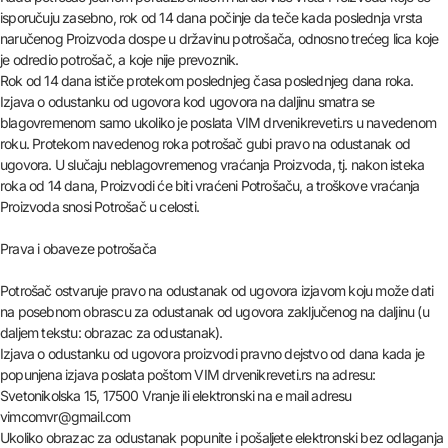
isporučuju zasebno, rok od 14 dana počinje da teče kada poslednja vrsta
naručenog Proizvoda dospe u državinu potrošača, odnosno trećeg lica koje
je odredio potrošač, a koje nije prevoznik.
Rok od 14 dana ističe protekom poslednjeg časa poslednjeg dana roka.
Izjava o odustanku od ugovora kod ugovora na daljinu smatra se
blagovremenom samo ukoliko je poslata VIM drvenikreveti.rs u navedenom
roku. Protekom navedenog roka potrošač gubi pravo na odustanak od
ugovora. U slučaju neblagovremenog vraćanja Proizvoda, tj. nakon isteka
roka od 14 dana, Proizvodi će biti vraćeni Potrošaču, a troškove vraćanja
Proizvoda snosi Potrošač u celosti.
Prava i obaveze potrošača
Potrošač ostvaruje pravo na odustanak od ugovora izjavom koju može dati
na posebnom obrascu za odustanak od ugovora zaključenog na daljinu (u
daljem tekstu: obrazac za odustanak).
Izjava o odustanku od ugovora proizvodi pravno dejstvo od dana kada je
popunjena izjava poslata poštom VIM drvenikreveti.rs na adresu:
Svetonikolska 15, 17500 Vranje ili elektronski na e mail adresu
vimcomvr@gmail.com
Ukoliko obrazac za odustanak popunite i pošaljete elektronski bez odlaganja