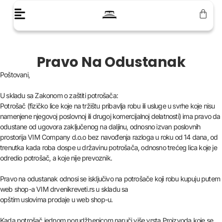
Pravo Na Odustanak
Poštovani,
U skladu sa Zakonom o zaštiti potrošača:
Potrošač (fizičko lice koje na tržištu pribavlja robu ili usluge u svrhe koje nisu
namenjene njegovoj poslovnoj ili drugoj komercijalnoj delatnosti) ima pravo da
odustane od ugovora zaključenog na daljinu, odnosno izvan poslovnih
prostorija VIM Company d.o.o bez navođenja razloga u roku od 14 dana, od
trenutka kada roba dospe u državinu potrošača, odnosno trećeg lica koje je
odredio potrošač, a koje nije prevoznik.
Pravo na odustanak odnosi se isključivo na potrošače koji robu kupuju putem
web shop-a VIM drvenikreveti.rs u skladu sa
opštim uslovima prodaje u web shop-u.
Kada potrošač jednom porudžbenicom naruči više vrsta Proizvoda koje se