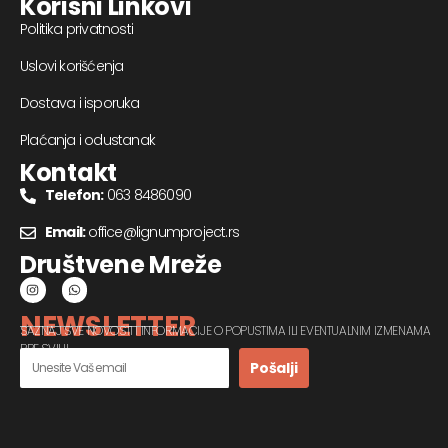
Korisni Linkovi
Politika privatnosti
Uslovi korišćenja
Dostava i isporuka
Plaćanja i odustanak
Kontakt
Telefon:
063 8486090
Email:
office@lignumproject.rs
Društvene Mreže
NEWSLETTER
SAZNAJ SVE NOVOSTI I INFORMACIJE O POPUSTIMA ILI EVENTUALNIM IZMENAMA
PRE SVIH!
Pošalji