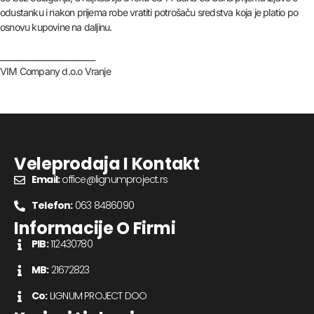
odustanku i nakon prijema robe vratiti potrošaču sredstva koja je platio po
osnovu kupovine na daljinu.
__________________________
VIM Company d.o.o Vranje
Veleprodaja I Kontakt
Email:
office@lignumproject.rs
Telefon:
063 8486090
Informacije O Firmi
PIB:
112430780
MB:
21672823
Co:
LIGNUM PROJECT DOO