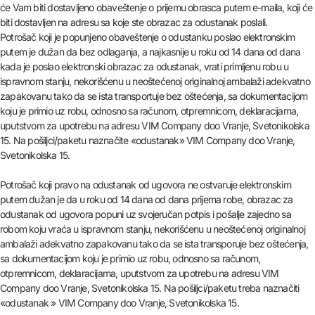
će Vam biti dostavljeno obaveštenje o prijemu obrasca putem e-maila, koji će
biti dostavljen na adresu sa koje ste obrazac za odustanak poslali.
Potrošač koji je popunjeno obaveštenje o odustanku poslao elektronskim
putem je dužan da bez odlaganja, a najkasnije u roku od 14 dana od dana
kada je poslao elektronski obrazac za odustanak, vrati primljenu robu u
ispravnom stanju, nekorišćenu u neoštećenoj originalnoj ambalaži adekvatno
zapakovanu tako da se ista transportuje bez oštećenja, sa dokumentacijom
koju je primio uz robu, odnosno sa računom, otpremnicom, deklaracijama,
uputstvom za upotrebu na adresu VIM Company doo Vranje, Svetonikolska
15. Na pošiljci/paketu naznačite «odustanak» VIM Company doo Vranje,
Svetonikolska 15.
Potrošač koji pravo na odustanak od ugovora ne ostvaruje elektronskim
putem dužan je da u roku od 14 dana od dana prijema robe, obrazac za
odustanak od ugovora popuni uz svojeručan potpis i pošalje zajedno sa
robom koju vraća u ispravnom stanju, nekorišćenu u neoštećenoj originalnoj
ambalaži adekvatno zapakovanu tako da se ista transporuje bez oštećenja,
sa dokumentacijom koju je primio uz robu, odnosno sa računom,
otpremnicom, deklaracijama, uputstvom za upotrebu na adresu VIM
Company doo Vranje, Svetonikolska 15. Na pošiljci/paketu treba naznačiti
«odustanak » VIM Company doo Vranje, Svetonikolska 15.