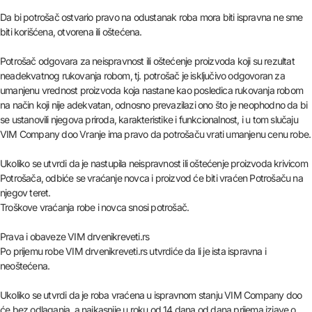
Da bi potrošač ostvario pravo na odustanak roba mora biti ispravna ne sme
biti korišćena, otvorena ili oštećena.
Potrošač odgovara za neispravnost ili oštećenje proizvoda koji su rezultat
neadekvatnog rukovanja robom, tj. potrošač je isključivo odgovoran za
umanjenu vrednost proizvoda koja nastane kao posledica rukovanja robom
na način koji nije adekvatan, odnosno prevazilazi ono što je neophodno da bi
se ustanovili njegova priroda, karakteristike i funkcionalnost, i u tom slučaju
VIM Company doo Vranje ima pravo da potrošaču vrati umanjenu cenu robe.
Ukoliko se utvrdi da je nastupila neispravnost ili oštećenje proizvoda krivicom
Potrošača, odbiće se vraćanje novca i proizvod će biti vraćen Potrošaču na
njegov teret.
Troškove vraćanja robe i novca snosi potrošač.
Prava i obaveze VIM drvenikreveti.rs
Po prijemu robe VIM drvenikreveti.rs utvrdiće da li je ista ispravna i
neoštećena.
Ukoliko se utvrdi da je roba vraćena u ispravnom stanju VIM Company doo
će bez odlaganja, a najkasnije u roku od 14 dana od dana prijema izjave o