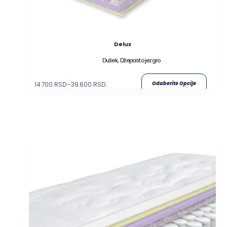
Delux
,
Dušek
Džepasto jezgro
14.700
RSD
–
39.600
RSD
Odaberite Opcije