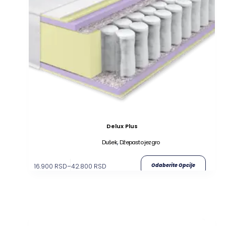
Delux Plus
,
Dušek
Džepasto jezgro
16.900
RSD
–
42.800
RSD
Odaberite Opcije