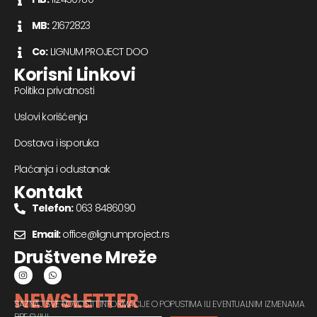
MB:
21672823
Co:
LIGNUM PROJECT DOO
Korisni Linkovi
Politika privatnosti
Uslovi korišćenja
Dostava i isporuka
Plaćanja i odustanak
Kontakt
Telefon:
063 8486090
Email:
office@lignumproject.rs
Društvene Mreže
NEWSLETTER
SAZNAJ SVE NOVOSTI I INFORMACIJE O POPUSTIMA ILI EVENTUALNIM IZMENAMA
PRE SVIH!