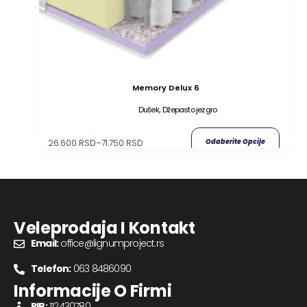
Memory Delux 6
,
Dušek
Džepasto jezgro
26.600
RSD
–
71.750
RSD
Odaberite Opcije
Veleprodaja I Kontakt
Email:
office@lignumproject.rs
Telefon:
063 8486090
Informacije O Firmi
PIB:
112430780