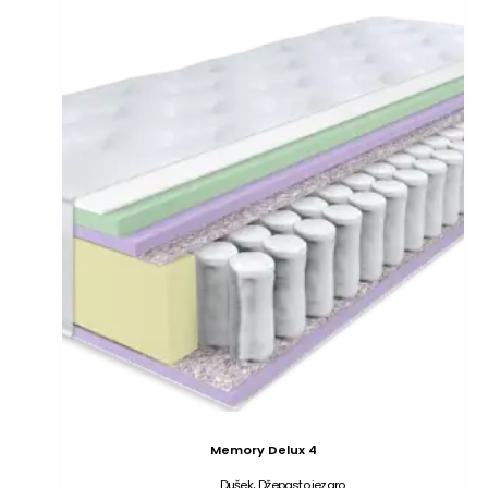
Memory Delux 4
,
Dušek
Džepasto jezgro