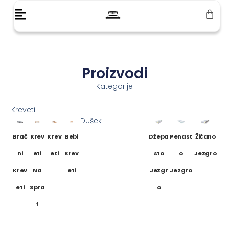
Proizvodi
Kategorije
Kreveti
Dušek
Brač
Krev
Krev
Bebi
Džepa
Penast
Žičano
Ni
Eti
Eti
Krev
Sto
O
Jezgro
Krev
Na
Eti
Jezgr
Jezgro
Eti
Spra
O
T