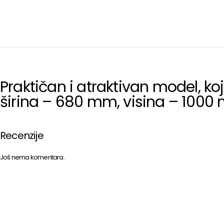
Praktičan i atraktivan model, koj
širina – 680 mm, visina – 100
Recenzije
Još nema komentara.