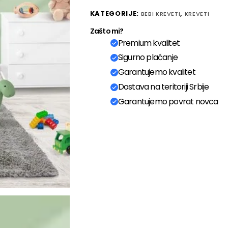
KATEGORIJE:
,
BEBI KREVETI
KREVETI
Zašto mi?
Premium kvalitet
Sigurno plaćanje
Garantujemo kvalitet
Dostava na teritoriji Srbije
Garantujemo povrat novca