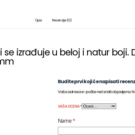
Opis
Recenzije (0)
i se izrađuje u beloj i natur boj
0 mm
Budite prvi koji će napisati recenz
Vaša adresa e-pošte neće biti objavljena.
N
VAŠA OCENA
*
Name
*