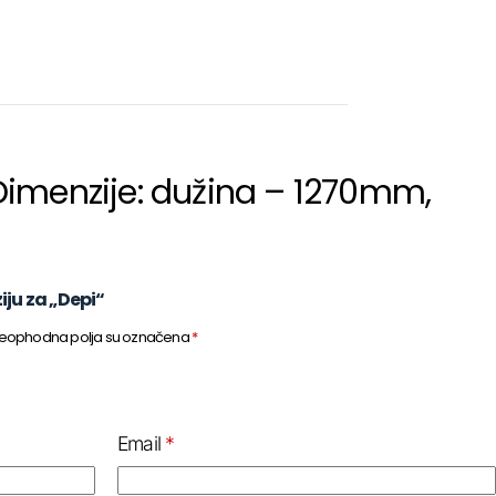
i. Dimenzije: dužina – 1270mm,
iju za „Depi“
eophodna polja su označena
*
Email
*